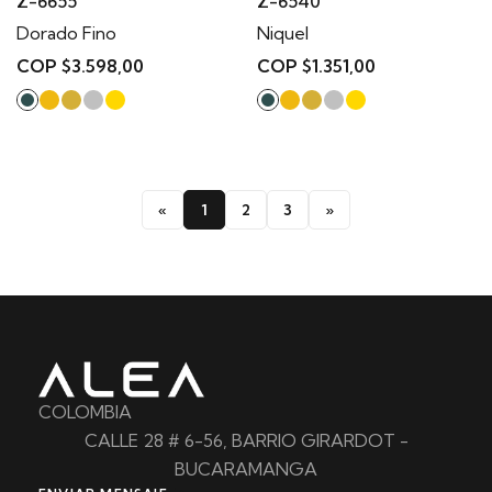
Z-6655
Z-6540
Dorado Fino
Niquel
COP $3.598,00
COP $1.351,00
«
1
2
3
»
COLOMBIA
CALLE 28 # 6-56, BARRIO GIRARDOT -
BUCARAMANGA