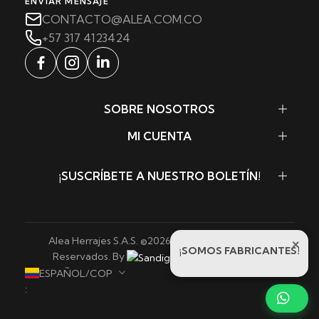
ENVIAR MENSAJE
CONTACTO@ALEA.COM.CO
+57 317 4123424
SOBRE NOSOTROS
MI CUENTA
¡SUSCRÍBETE A NUESTRO BOLETÍN!
Alea Herrajes S.A.S. ©
2026
. Todos los Derechos
×
¡SOMOS FABRICANTES!
Reservados. By
Sandigowebs
ESPAÑOL/COP
: