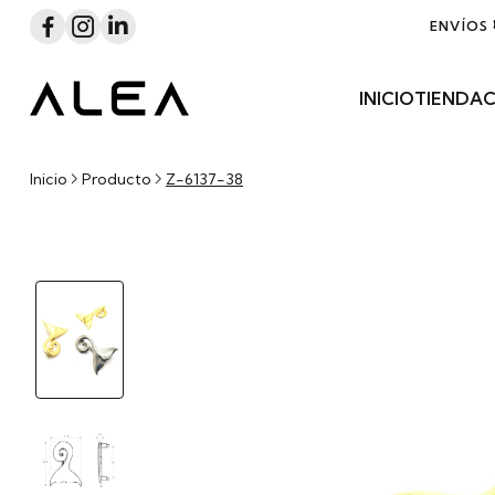
OR
COMPRAS SUPERIORES A
$700,000
COP +
IVA
ENVÍOS
INICIO
TIENDA
C
Inicio
Producto
Z-6137-38