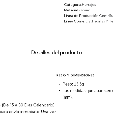
Categoría:
Herrajes
Material:
Zamac
Línea de Producción:
Centrif
Línea Comercial:
Hebillas Y He
Detalles del producto
PESO Y DIMENSIONES
Peso: 13.6g
Las medidas que aparecen e
(mm).
 (
De 15 a 30 Días Calendario)
.
 para envío inmediato. Una vez