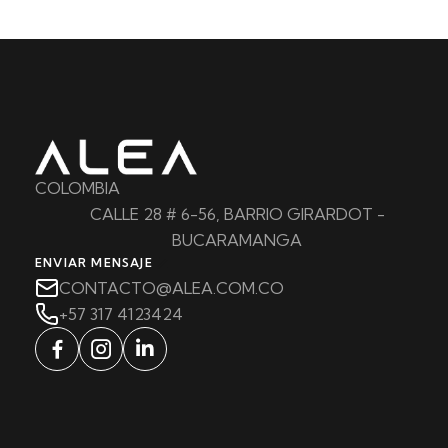
COLOMBIA
CALLE 28 # 6-56, BARRIO GIRARDOT -
BUCARAMANGA
ENVIAR MENSAJE
CONTACTO@ALEA.COM.CO
+57 317 4123424