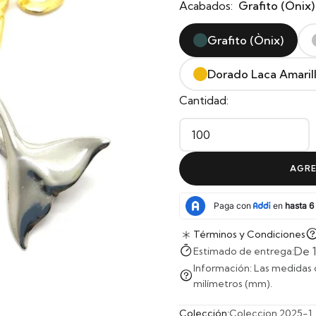
Acabados:
Grafito (Ònix)
Grafito (Ònix)
Dorado Laca Amaril
Cantidad:
AGRE
Términos y Condiciones
De 1
Estimado de entrega:
Información: Las medidas 
milímetros (mm).
Colección:
Coleccion 2025-1