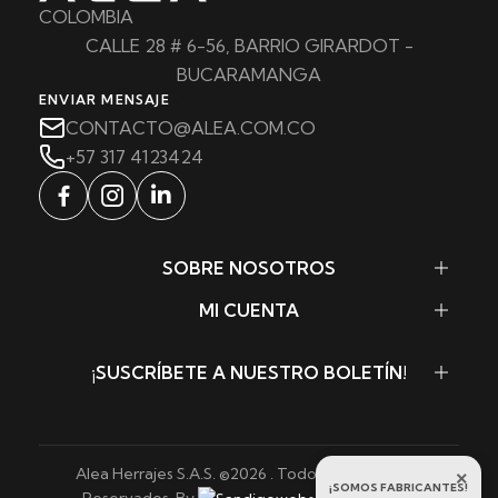
COLOMBIA
CALLE 28 # 6-56, BARRIO GIRARDOT -
BUCARAMANGA
ENVIAR MENSAJE
CONTACTO@ALEA.COM.CO
+57 317 4123424
SOBRE NOSOTROS
MI CUENTA
¡SUSCRÍBETE A NUESTRO BOLETÍN!
Alea Herrajes S.A.S. ©
2026
. Todos los Derechos
×
¡SOMOS FABRICANTES!
Reservados. By
Sandigowebs