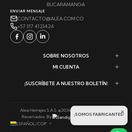
BUCARAMANGA
ENVIAR MENSAJE
CONTACTO@ALEA.COM.CO
+57 317 4123424
SOBRE NOSOTROS
MI CUENTA
¡SUSCRÍBETE A NUESTRO BOLETÍN!
Alea Herrajes S.A.S. ©
2026
. Todos los Derechos
×
¡SOMOS FABRICANTES!
Reservados. By
Sandigowebs
ESPAÑOL/COP
: