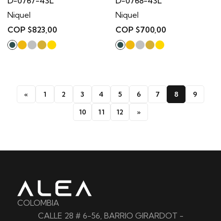
D-0767-43L
D-0768-43L
Niquel
Niquel
COP $823,00
COP $700,00
«
1
2
3
4
5
6
7
8
9
10
11
12
»
COLOMBIA
CALLE 28 # 6-56, BARRIO GIRARDOT -