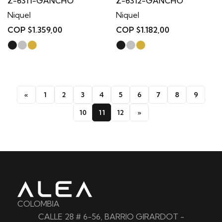
Z-6311-GANCHO
Z-6312-GANCHO
Niquel
Niquel
COP $1.359,00
COP $1.182,00
«
1
2
3
4
5
6
7
8
9
10
11
12
»
COLOMBIA
CALLE 28 # 6-56, BARRIO GIRARDOT -