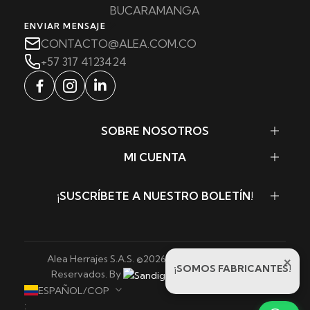
BUCARAMANGA
ENVIAR MENSAJE
CONTACTO@ALEA.COM.CO
+57 317 4123424
SOBRE NOSOTROS
MI CUENTA
¡SUSCRÍBETE A NUESTRO BOLETÍN!
Alea Herrajes S.A.S. ©
2026
. Todos los Derechos
×
¡SOMOS FABRICANTES!
Reservados. By
Sandigowebs
ESPAÑOL/COP
: