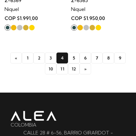
Z-6369
Z-6365
Niquel
Niquel
COP $1.991,00
COP $1.950,00
«
1
2
3
4
5
6
7
8
9
10
11
12
»
COLOMBIA
CALLE 28 # 6-56, BARRIO GIRARDOT -