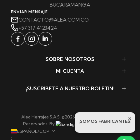
BUCARAMANGA
ENVIAR MENSAJE
CONTACTO@ALEA.COM.CO
+57 317 4123424
SOBRE NOSOTROS
MI CUENTA
¡SUSCRÍBETE A NUESTRO BOLETÍN!
Alea Herrajes S.A.S. ©
2026
. Todos los Derechos
×
¡SOMOS FABRICANTES!
Reservados. By
Sandigowebs
ESPAÑOL/COP
: